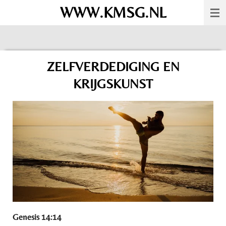
WWW.KMSG.NL
Ga
direct
naar
de
ZELFVERDEDIGING EN
hoofdinhoud
KRIJGSKUNST
Genesis 14:14