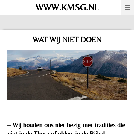
WWW.KMSG.NL
Ga
direct
naar
de
WAT WIJ NIET DOEN
hoofdinhoud
– Wij houden ons niet bezig met tradities die
niet in de Thora of elders in de Bijbel