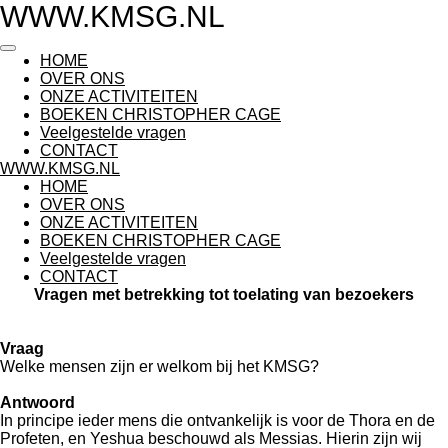
WWW.KMSG.NL
Ga
direct
naar
HOME
de
OVER ONS
hoofdinhoud
ONZE ACTIVITEITEN
BOEKEN CHRISTOPHER CAGE
Veelgestelde vragen
CONTACT
WWW.KMSG.NL
HOME
OVER ONS
ONZE ACTIVITEITEN
BOEKEN CHRISTOPHER CAGE
Veelgestelde vragen
CONTACT
Vragen met betrekking tot toelating van bezoekers
Vraag
Welke mensen zijn er welkom bij het KMSG?
Antwoord
In principe ieder mens die ontvankelijk is voor de Thora en de
Profeten, en Yeshua beschouwd als Messias. Hierin zijn wij